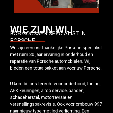
WIE ZIJN WIJ
ROB GOOSSEN SPECIALIST IN
PORSCHE
Wij zijn een onafhankelijke Porsche specialist
met ruim 30 jaar ervaring in onderhoud en
reparatie van Porsche automobielen. Wij
bieden een totaalpakket aan voor uw Porsche.
U kunt bij ons terecht voor onderhoud, tuning,
APK keuringen, airco service, banden,
schadeherstel, motorrevisie en
versnellingsbakrevisie. Ook voor ombouw 997
naar nieuw type met led verlichting. Een